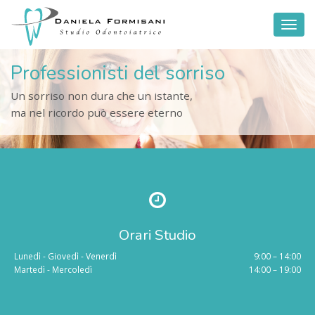
Toggl
naviga
Professionisti del sorriso
Un sorriso non dura che un istante,
ma nel ricordo può essere eterno
Orari Studio
Lunedì - Giovedì - Venerdì
9:00 – 14:00
Martedì - Mercoledì
14:00 – 19:00